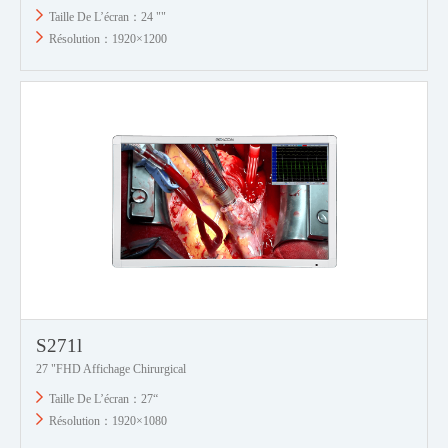
Taille De L’écran：24 ""
Résolution：1920×1200
S271l
27 "FHD Affichage Chirurgical
Taille De L’écran：27“
Résolution：1920×1080