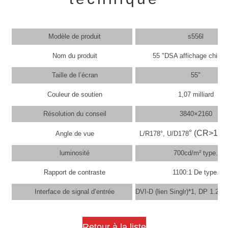
Modèle de produit
s556l
Nom du produit
55 "DSA affichage chirurg
Taille de l’écran
55"
Couleur de soutien
1,07 milliard
Résolution du conseil
3840×2160
° (CR>10)
Angle de vue
L/R178°, U/D178
luminosité
700cd/m² type.
Rapport de contraste
1100:1 De type.
Interface de signal d’entrée
DVI-D (lien Singlr)*1, DP 1.2*
Retour à la liste