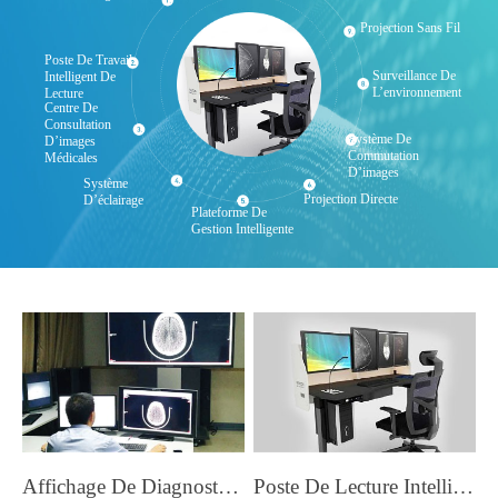
Projection Sans Fil
Poste De Travail
Surveillance De
Intelligent De
L’environnement
Lecture
Centre De
Consultation
Système De
D’images
Commutation
Médicales
D’images
Système
Projection Directe
D’éclairage
Plateforme De
Gestion Intelligente
Affichage De Diagnostic Médical
Poste De Lecture Intelligent